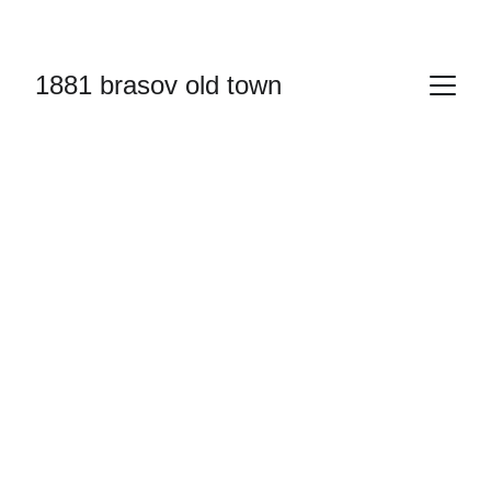
1881 BRASOV OLD TOWN APARTMENTS
1881 brasov old town
apartament 103
Confort și stil în inima Brașovului, cu toate 
facilitățile aproape.