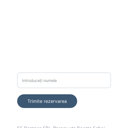
EMAIL
1881oldcity@gmail.com
+40751479380
TELEFON
Nume complet
Trimite rezervarea