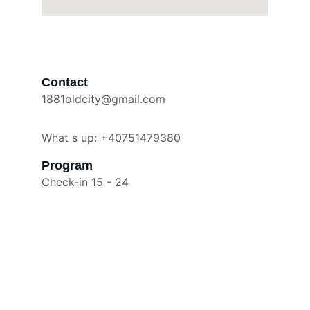
Contact
1881oldcity@gmail.com
What s up: +40751479380
Program
Check-in 15 - 24
Contact
Suntem aici pentru orice întrebare sau 
rezervare.